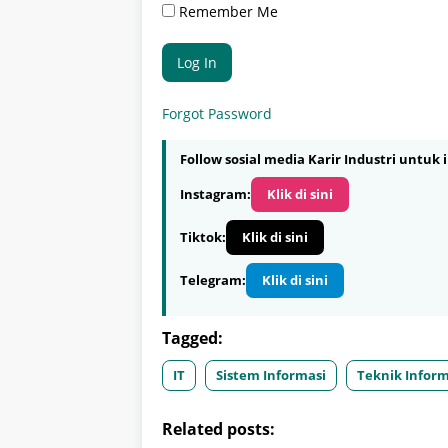
Remember Me
Forgot Password
Follow sosial media Karir Industri untuk i
Instagram:
Klik di sini
Tiktok:
Klik di sini
Telegram:
Klik di sini
Tagged:
IT
Sistem Informasi
Teknik Infor
Related posts: