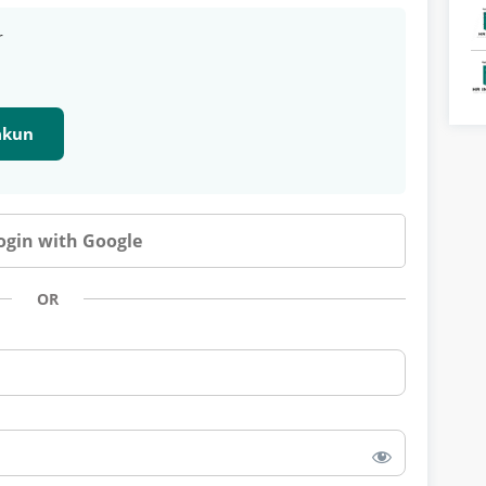
r
 akun
ogin with Google
OR