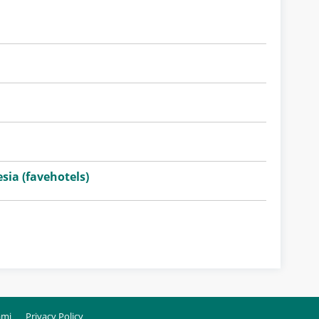
sia (favehotels)
ami
Privacy Policy