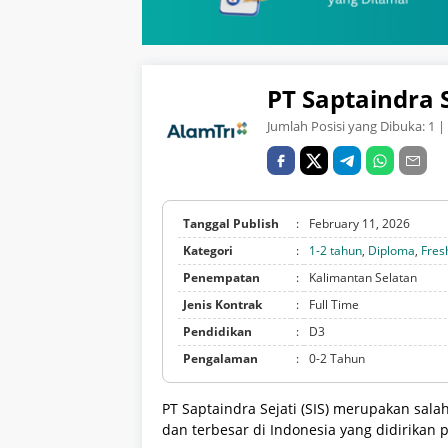
PT Saptaindra S
Jumlah Posisi yang Dibuka:
1
| 
Tanggal Publish
:
February 11, 2026
Kategori
:
1-2 tahun
,
Diploma
,
Fres
Penempatan
:
Kalimantan Selatan
Jenis Kontrak
:
Full Time
Pendidikan
:
D3
Pengalaman
:
0-2 Tahun
PT Saptaindra Sejati (SIS) merupakan sa
dan terbesar di Indonesia yang didirikan 