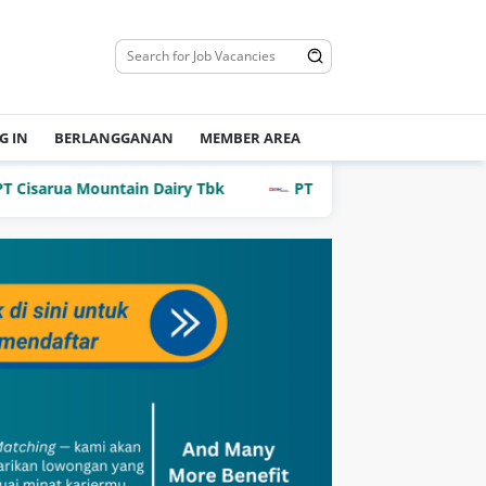
G IN
BERLANGGANAN
MEMBER AREA
rua Mountain Dairy Tbk
PT Dian Mega Kurnia (DMK Carg