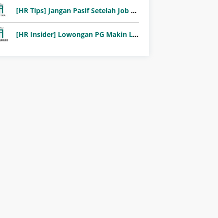
[HR Tips] Jangan Pasif Setelah Job Fair! Ini Pentingnya Follow-Up Setelah Job Fair
[HR Insider] Lowongan PG Makin Langka: Murni Seleksi atau Jalur Orang Dalam?