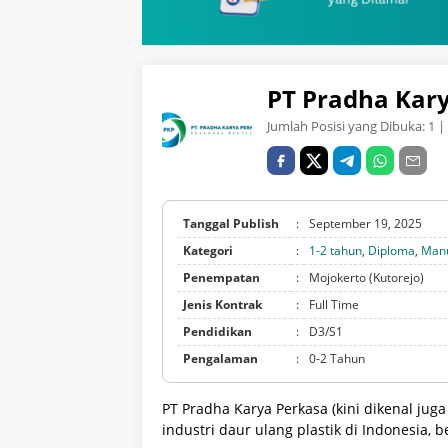
PT Pradha Kar
Jumlah Posisi yang Dibuka:
1
| 
Tanggal Publish
:
September 19, 2025
Kategori
:
1-2 tahun
,
Diploma
,
Manu
Penempatan
:
Mojokerto (Kutorejo)
Jenis Kontrak
:
Full Time
Pendidikan
:
D3/S1
Pengalaman
:
0-2 Tahun
PT Pradha Karya Perkasa (kini dikenal jug
industri daur ulang plastik di Indonesia, 