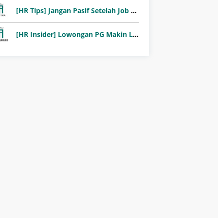
[HR Tips] Jangan Pasif Setelah Job Fair! Ini Pentingnya Follow-Up Setelah Job Fair
[HR Insider] Lowongan PG Makin Langka: Murni Seleksi atau Jalur Orang Dalam?