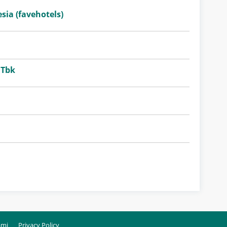
sia (favehotels)
 Tbk
ami
Privacy Policy