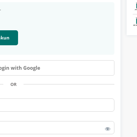
r
 akun
ogin with Google
OR