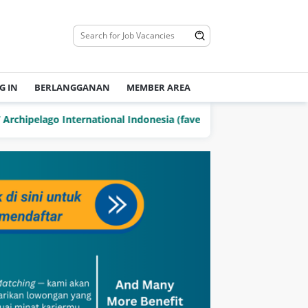
G IN
BERLANGGANAN
MEMBER AREA
elago International Indonesia (favehotels)
PT Delta Jay