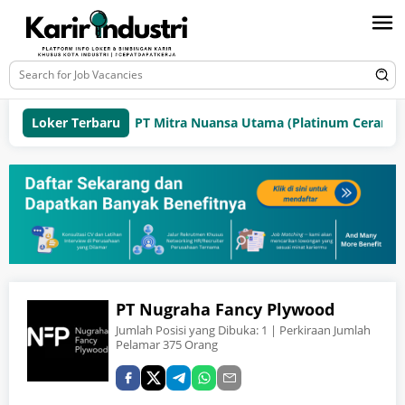
Loker Terbaru
PT Mitra Nuansa Utama (Platinum Ceramics 
PT Nugraha Fancy Plywood
Jumlah Posisi yang Dibuka:
1
| Perkiraan Jumlah
Pelamar 375 Orang