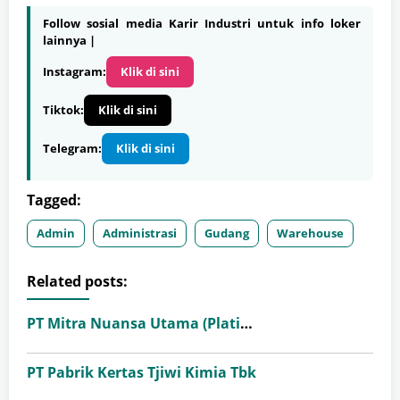
Follow sosial media Karir Industri untuk info loker
lainnya |
Instagram:
Klik di sini
Tiktok:
Klik di sini
Telegram:
Klik di sini
Tagged:
Admin
Administrasi
Gudang
Warehouse
Related posts:
PT Mitra Nuansa Utama (Platinum Ceramics Group)
PT Pabrik Kertas Tjiwi Kimia Tbk