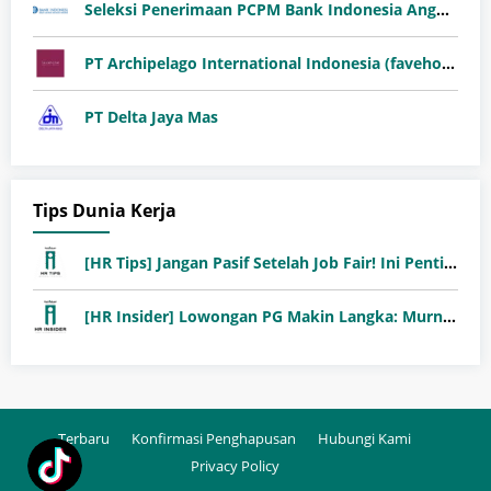
Seleksi Penerimaan PCPM Bank Indonesia Angkatan 41
PT Archipelago International Indonesia (favehotels)
PT Delta Jaya Mas
Tips Dunia Kerja
[HR Tips] Jangan Pasif Setelah Job Fair! Ini Pentingnya Follow-Up Setelah Job Fair
[HR Insider] Lowongan PG Makin Langka: Murni Seleksi atau Jalur Orang Dalam?
Terbaru
Konfirmasi Penghapusan
Hubungi Kami
Privacy Policy