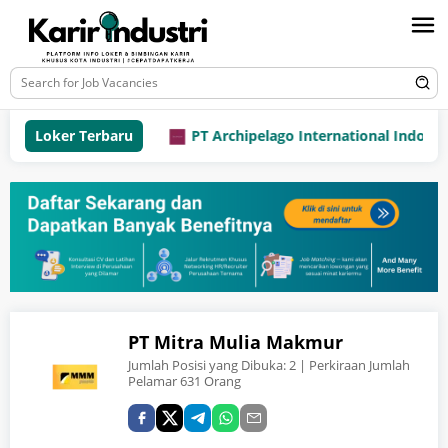
Loker Terbaru
PT Archipelago International Indonesia 
PT Mitra Mulia Makmur
Jumlah Posisi yang Dibuka:
2
| Perkiraan Jumlah
Pelamar 631 Orang