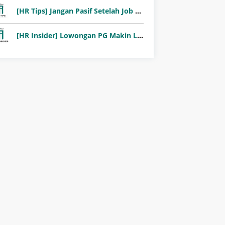
[HR Tips] Jangan Pasif Setelah Job Fair! Ini Pentingnya Follow-Up Setelah Job Fair
[HR Insider] Lowongan PG Makin Langka: Murni Seleksi atau Jalur Orang Dalam?