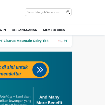
G IN
BERLANGGANAN
MEMBER AREA
rua Mountain Dairy Tbk
PT Dian Mega Kurnia (DMK Carg