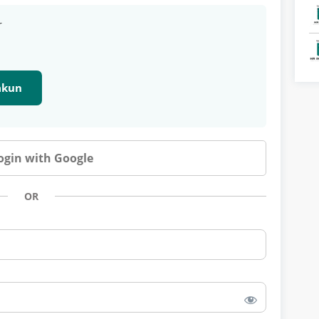
r
 akun
ogin with Google
OR