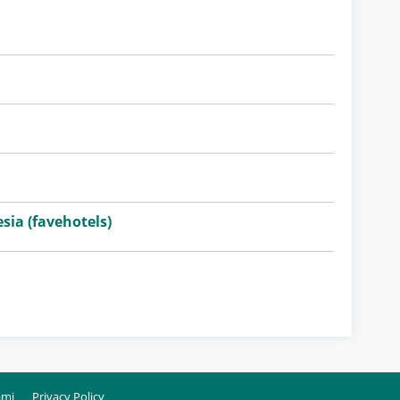
sia (favehotels)
ami
Privacy Policy