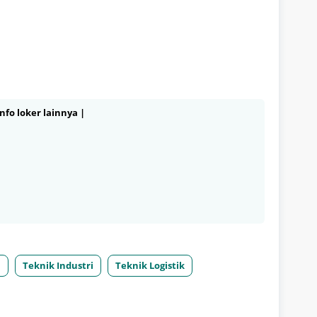
nfo loker lainnya |
n
Teknik Industri
Teknik Logistik