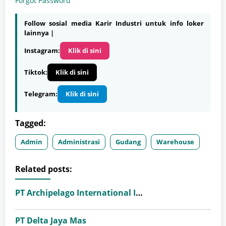
Forgot Password
Follow sosial media Karir Industri untuk info loker
lainnya |
Instagram:
Klik di sini
Tiktok:
Klik di sini
Telegram:
Klik di sini
Tagged:
Admin
Administrasi
Gudang
Warehouse
Related posts:
PT Archipelago International Indonesia (favehotels)
PT Delta Jaya Mas