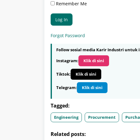
Remember Me
Forgot Password
Follow sosial media Karir Industri untuk i
Instagram:
Klik di sini
Tiktok:
Klik di sini
Telegram:
Klik di sini
Tagged:
Engineering
Procurement
Purcha
Related posts: