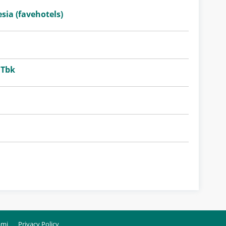
sia (favehotels)
 Tbk
ami
Privacy Policy