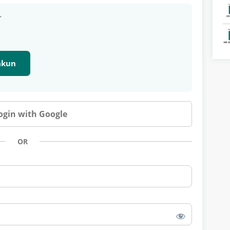
r
 akun
ogin with Google
OR