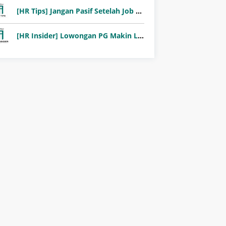
[HR Tips] Jangan Pasif Setelah Job Fair! Ini Pentingnya Follow-Up Setelah Job Fair
[HR Insider] Lowongan PG Makin Langka: Murni Seleksi atau Jalur Orang Dalam?