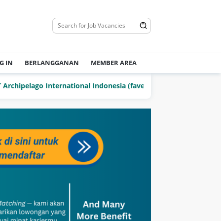
G IN
BERLANGGANAN
MEMBER AREA
elago International Indonesia (favehotels)
PT Delta Jay