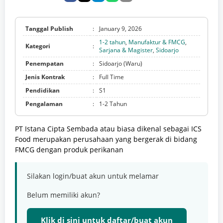
Tanggal Publish
:
January 9, 2026
1-2 tahun
,
Manufaktur & FMCG
,
Kategori
:
Sarjana & Magister
,
Sidoarjo
Penempatan
:
Sidoarjo (Waru)
Jenis Kontrak
:
Full Time
Pendidikan
:
S1
Pengalaman
:
1-2 Tahun
PT Istana Cipta Sembada atau biasa dikenal sebagai ICS
Food merupakan perusahaan yang bergerak di bidang
FMCG dengan produk perikanan
Silakan login/buat akun untuk melamar
Belum memiliki akun?
Klik di sini untuk daftar/buat akun