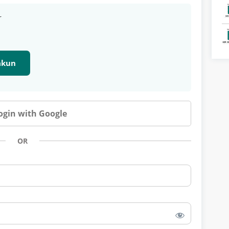
r
 akun
ogin with Google
OR