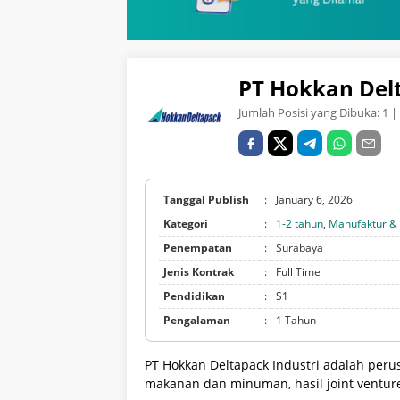
PT Hokkan Delt
Jumlah Posisi yang Dibuka:
1
| 
Tanggal Publish
:
January 6, 2026
Kategori
:
1-2 tahun
,
Manufaktur 
Penempatan
:
Surabaya
Jenis Kontrak
:
Full Time
Pendidikan
:
S1
Pengalaman
:
1 Tahun
PT Hokkan Deltapack Industri adalah peru
makanan dan minuman, hasil joint ventur