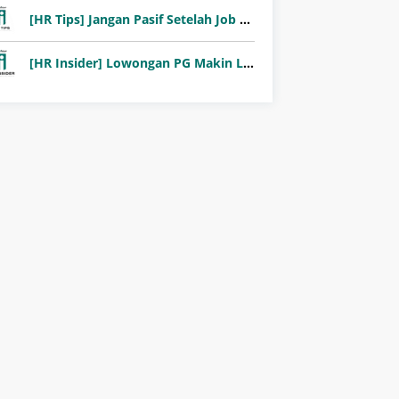
[HR Tips] Jangan Pasif Setelah Job Fair! Ini Pentingnya Follow-Up Setelah Job Fair
[HR Insider] Lowongan PG Makin Langka: Murni Seleksi atau Jalur Orang Dalam?