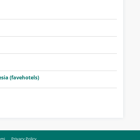
sia (favehotels)
ami
Privacy Policy