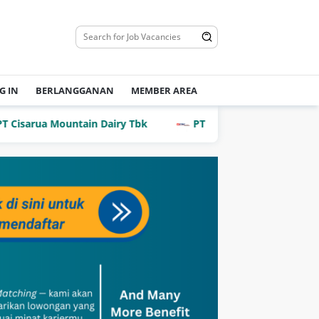
G IN
BERLANGGANAN
MEMBER AREA
rua Mountain Dairy Tbk
PT Dian Mega Kurnia (DMK Carg