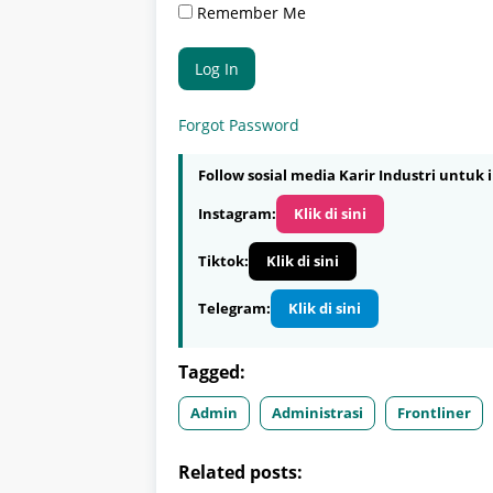
Remember Me
Forgot Password
Follow sosial media Karir Industri untuk i
Instagram:
Klik di sini
Tiktok:
Klik di sini
Telegram:
Klik di sini
Tagged:
Admin
Administrasi
Frontliner
Related posts: