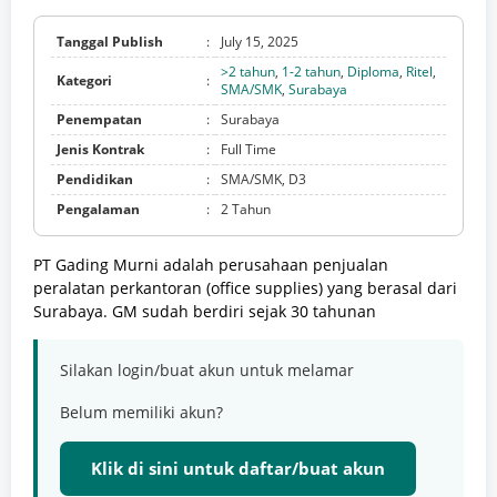
Tanggal Publish
:
July 15, 2025
>2 tahun
,
1-2 tahun
,
Diploma
,
Ritel
,
Kategori
:
SMA/SMK
,
Surabaya
Penempatan
:
Surabaya
Jenis Kontrak
:
Full Time
Pendidikan
:
SMA/SMK, D3
Pengalaman
:
2 Tahun
PT Gading Murni adalah perusahaan penjualan
peralatan perkantoran (office supplies) yang berasal dari
Surabaya. GM sudah berdiri sejak 30 tahunan
Silakan login/buat akun untuk melamar
Belum memiliki akun?
Klik di sini untuk daftar/buat akun