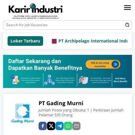
Loker Terbaru
PT Archipelago International Indonesia
PT Gading Murni
Jumlah Posisi yang Dibuka:
1
| Perkiraan Jumlah
Pelamar 335 Orang