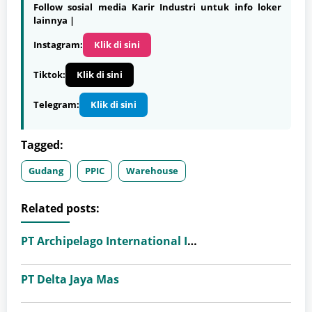
Follow sosial media Karir Industri untuk info loker
lainnya |
Instagram:
Klik di sini
Tiktok:
Klik di sini
Telegram:
Klik di sini
Tagged:
Gudang
PPIC
Warehouse
Related posts:
PT Archipelago International Indonesia (favehotels)
PT Delta Jaya Mas