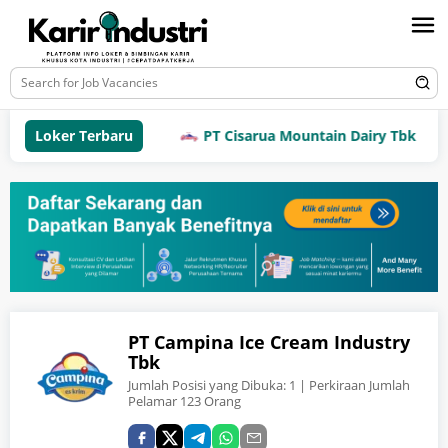
Loker Terbaru
PT Cisarua Mountain Dairy Tbk
PT Campina Ice Cream Industry
Tbk
Jumlah Posisi yang Dibuka:
1
| Perkiraan Jumlah
Pelamar 123 Orang