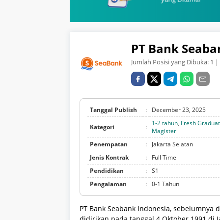
PT Bank Seaba
Jumlah Posisi yang Dibuka:
1
| 
Tanggal Publish
:
December 23, 2025
1-2 tahun
,
Fresh Gradua
Kategori
:
Magister
Penempatan
:
Jakarta Selatan
Jenis Kontrak
:
Full Time
Pendidikan
:
S1
Pengalaman
:
0-1 Tahun
PT Bank Seabank Indonesia, sebelumnya di
didirikan pada tanggal 4 Oktober 1991 di J