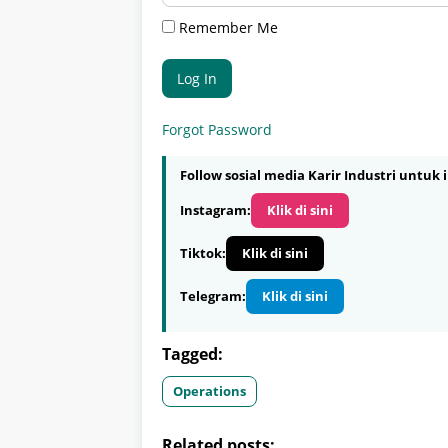
Remember Me
Forgot Password
Follow sosial media Karir Industri untuk i
Instagram:
Klik di sini
Tiktok:
Klik di sini
Telegram:
Klik di sini
Tagged:
Operations
Related posts: