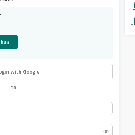
r
 akun
ogin with Google
OR