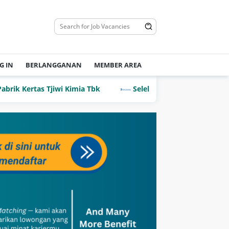
G IN
BERLANGGANAN
MEMBER AREA
Kertas Tjiwi Kimia Tbk
Seleksi Penerimaan PCPM Bank I