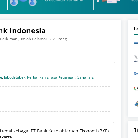
nk Indonesia
L
Perkiraan Jumlah Pelamar 382 Orang
te
,
Jabodetabek
,
Perbankan & Jasa Keuangan
,
Sarjana &
T
kenal sebagai PT Bank Kesejahteraan Ekonomi (BKE),
akarta.