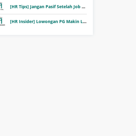
[HR Tips] Jangan Pasif Setelah Job Fair! Ini Pentingnya Follow-Up Setelah Job Fair
[HR Insider] Lowongan PG Makin Langka: Murni Seleksi atau Jalur Orang Dalam?