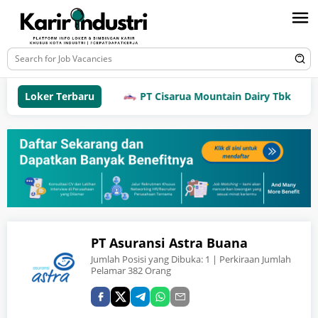
Loker Terbaru
PT Cisarua Mountain Dairy Tbk
PT Asuransi Astra Buana
Jumlah Posisi yang Dibuka:
1
| Perkiraan Jumlah
Pelamar 382 Orang