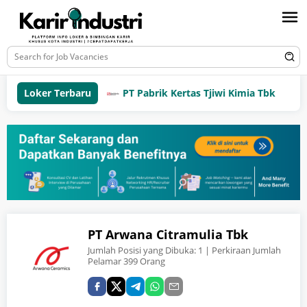
Loker Terbaru
PT Pabrik Kertas Tjiwi Kimia Tbk
PT Arwana Citramulia Tbk
Jumlah Posisi yang Dibuka:
1
| Perkiraan Jumlah
Pelamar 399 Orang