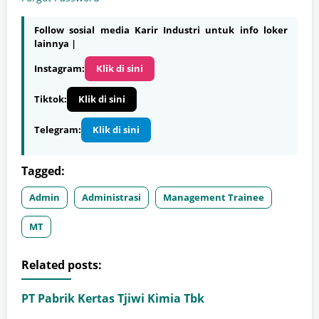
Follow sosial media Karir Industri untuk info loker
lainnya |
Instagram:
Klik di sini
Tiktok:
Klik di sini
Telegram:
Klik di sini
Tagged:
Admin
Administrasi
Management Trainee
MT
Related posts:
PT Pabrik Kertas Tjiwi Kimia Tbk