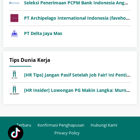
Seleksi Penerimaan PCPM Bank Indonesia Angkatan 41
PT Archipelago International Indonesia (favehotels)
PT Delta Jaya Mas
Tips Dunia Kerja
[HR Tips] Jangan Pasif Setelah Job Fair! Ini Pentingnya Follow-Up Setelah Job Fair
[HR Insider] Lowongan PG Makin Langka: Murni Seleksi atau Jalur Orang Dalam?
Terbaru
Konfirmasi Penghapusan
Hubungi Kami
Privacy Policy