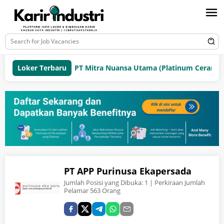
Loker Terbaru
PT Mitra Nuansa Utama (Platinum Ceramics 
PT APP Purinusa Ekapersada
Jumlah Posisi yang Dibuka:
1
| Perkiraan Jumlah
Pelamar 563 Orang