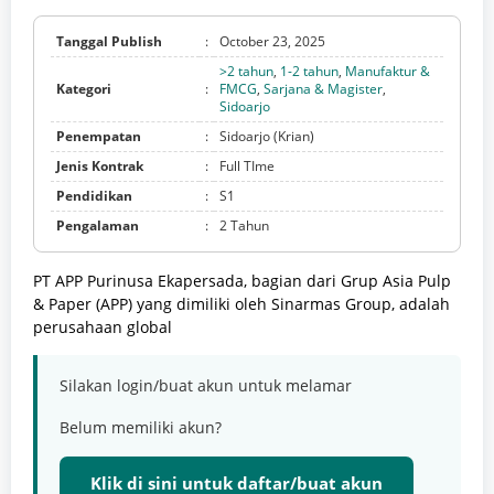
Tanggal Publish
:
October 23, 2025
>2 tahun
,
1-2 tahun
,
Manufaktur &
Kategori
:
FMCG
,
Sarjana & Magister
,
Sidoarjo
Penempatan
:
Sidoarjo (Krian)
Jenis Kontrak
:
Full TIme
Pendidikan
:
S1
Pengalaman
:
2 Tahun
PT APP Purinusa Ekapersada, bagian dari Grup Asia Pulp
& Paper (APP) yang dimiliki oleh Sinarmas Group, adalah
perusahaan global
Silakan login/buat akun untuk melamar
Belum memiliki akun?
Klik di sini untuk daftar/buat akun