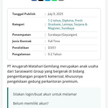
Tanggal Publish
:
July 9, 2025
1-2 tahun
,
Diploma
,
Fresh
Kategori
:
Graduate
,
Lainnya
,
Sarjana &
Magister
,
Surabaya
Penempatan
:
Surabaya (Gayungan)
Jenis Kontrak
:
Full Time
Pendidikan
:
D3/S1
Pengalaman
:
0-2 Tahun
PT Anugerah Matahari Gemilang merupakan anak usaha
dari Saraswanti Group yang bergerak di bidang
pengembangan properti komersial, khususnya
pengelolaan gedung perkantoran premium.
Silakan login/buat akun untuk melamar
Belum memiliki akun?