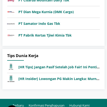
PT Cisarua Mountain Dairy Tbk
PT Dian Mega Kurnia (DMK Cargo)
PT Samator Indo Gas Tbk
PT Pabrik Kertas Tjiwi Kimia Tbk
Tips Dunia Kerja
[HR Tips] Jangan Pasif Setelah Job Fair! Ini Pentingnya Follow-Up Setelah Job Fair
[HR Insider] Lowongan PG Makin Langka: Murni Seleksi atau Jalur Orang Dalam?
Terbaru
Konfirmasi Penghapusan
Hubungi Kami