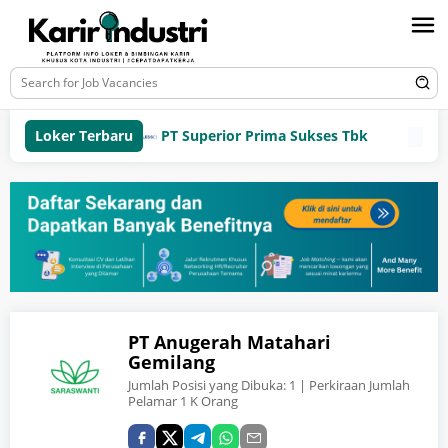
Loker Terbaru
PT Superior Prima Sukses Tbk
PT Wi
PT Anugerah Matahari
Gemilang
Jumlah Posisi yang Dibuka:
1
| Perkiraan Jumlah
Pelamar 1 K Orang