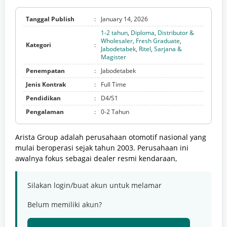
Tanggal Publish
:
January 14, 2026
1-2 tahun
,
Diploma
,
Distributor &
Wholesaler
,
Fresh Graduate
,
Kategori
:
Jabodetabek
,
Ritel
,
Sarjana &
Magister
Penempatan
:
Jabodetabek
Jenis Kontrak
:
Full Time
Pendidikan
:
D4/S1
Pengalaman
:
0-2 Tahun
Arista Group adalah perusahaan otomotif nasional yang
mulai beroperasi sejak tahun 2003. Perusahaan ini
awalnya fokus sebagai dealer resmi kendaraan,
Silakan login/buat akun untuk melamar
Belum memiliki akun?