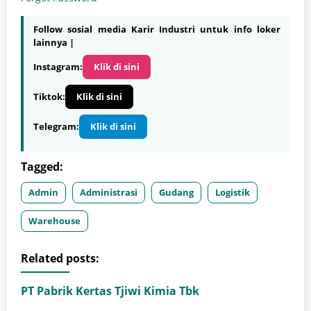
Follow sosial media Karir Industri untuk info loker
lainnya |
Instagram:
Klik di sini
Tiktok:
Klik di sini
Telegram:
Klik di sini
Tagged:
Admin
Administrasi
Gudang
Logistik
Warehouse
Related posts:
PT Pabrik Kertas Tjiwi Kimia Tbk